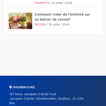
FINANCES
|
31 juillet 2026
Comment créer de l'intimité sur
un balcon de condo?
DESIGN
|
26 juillet 2026
SHERBROOKE
157 boul. Jacques-Cartier Sud
Jacques-Cartier (Sherbrooke), Québec, J1J 2Z4
Bur.: