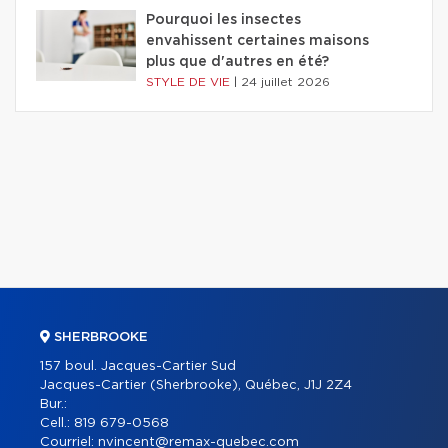
Pourquoi les insectes
envahissent certaines maisons
plus que d'autres en été?
STYLE DE VIE
|
24 juillet 2026
SHERBROOKE
157 boul. Jacques-Cartier Sud
Jacques-Cartier (Sherbrooke), Québec, J1J 2Z4
Bur.:
Cell.:
819 679-0568
Courriel:
nvincent@remax-quebec.com