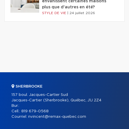
envahissent certaines maisons
plus que d'autres en été?
STYLE DE VIE
|
24 juillet 2026
SHERBROOKE
157 boul. Jacques-Cartier Sud
Jacques-Cartier (Sherbrooke), Québec, J1J 2Z4
Bur.:
Cell.:
819 679-0568
Courriel:
nvincent@remax-quebec.com